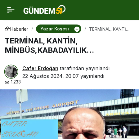
TERMİNAL, KANTİN,
0
MİNBÜS,KABADAYILIK…
Yazar Köşesi
Haberler
TERMİNAL, KANTİN,
MİNBÜS,KABADAYILI
TERMİNAL, KANTİN,
K…
MİNBÜS,KABADAYILIK…
Cafer Erdoğan
tarafından yayınlandı
22 Ağustos 2024, 20:07
yayınlandı
1.233