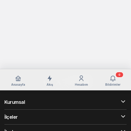
0
Anasayfa
Akış
Hesabım
Bildirimler
Kurumsal
İlçeler