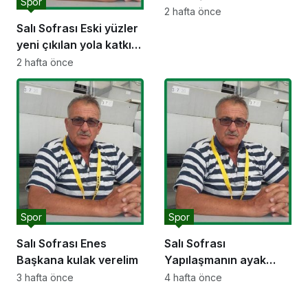
Spor
EDİYOR MU?
2 hafta önce
Salı Sofrası Eski yüzler
yeni çıkılan yola katkı
sunar mı?
2 hafta önce
Spor
Spor
Salı Sofrası Enes
Salı Sofrası
Başkana kulak verelim
Yapılaşmanın ayak
sesleri
3 hafta önce
4 hafta önce